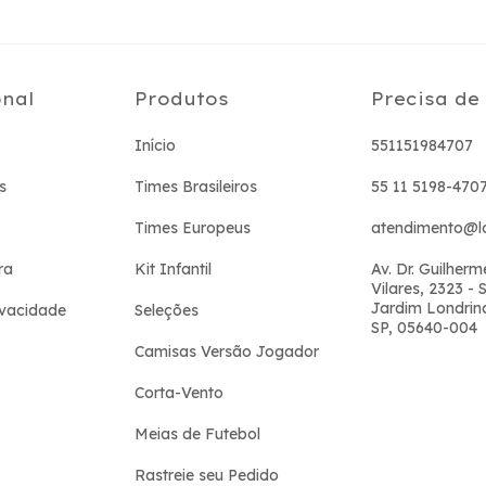
onal
Produtos
Precisa de
Início
551151984707
s
Times Brasileiros
55 11 5198-470
Times Europeus
atendimento@lo
ra
Kit Infantil
Av. Dr. Guilher
Vilares, 2323 - 
Jardim Londrina
rivacidade
Seleções
SP, 05640-004
Camisas Versão Jogador
Corta-Vento
Meias de Futebol
Rastreie seu Pedido