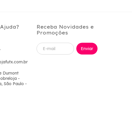
 Ajuda?
Receba Novidades e
Promoções
7
jafutx.com.br
me Dumont
Sobreloja -
, São Paulo -