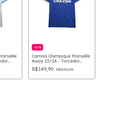
-
55
%
arseille
Camisa Olympique Marseille
edor
Away 23/24 - Torcedor
Masculina - Azul
R$149,90
0
R$329,90