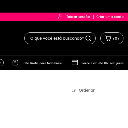
Iniciar sessão
|
Criar uma conta
(
0
)
Meias de Futebol
Rastreie seu Pedido
Frete Grátis para todo Brasil
Parcele em até 10x sem juros
Ordenar