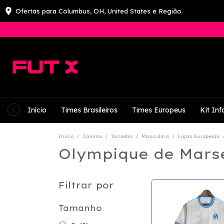
Ofertas para Columbus, OH, United States e Região.
Início
Times Brasileiros
Times Europeus
Kit Infa
Início
/
Camisa
/
Torcedor
/
Masculina
/
Ligas Europeias
Olympique de Marse
Filtrar por
Tamanho