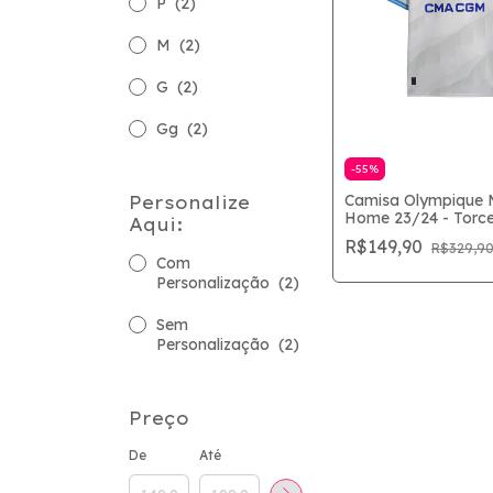
P
(2)
M
(2)
G
(2)
Gg
(2)
-
55
%
Camisa Olympique M
Personalize
Home 23/24 - Torc
Aqui:
Masculina - Branco
R$149,90
R$329,9
Com
Personalização
(2)
Sem
Personalização
(2)
Preço
De
Até