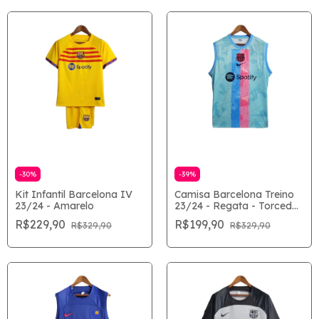
-
30
%
-
39
%
Kit Infantil Barcelona IV
Camisa Barcelona Treino
23/24 - Amarelo
23/24 - Regata - Torcedor
Nike Masculina - Azul
R$229,90
R$199,90
R$329,90
R$329,90