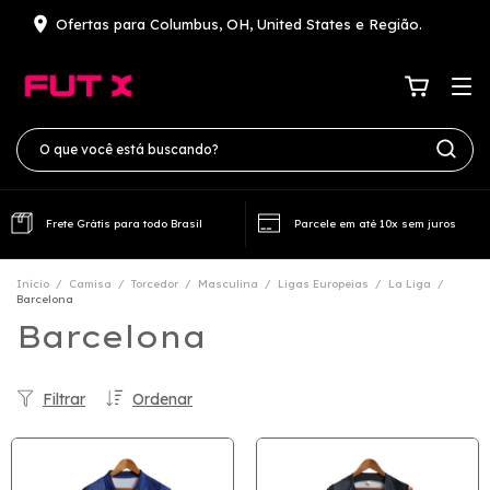
Ofertas para Columbus, OH, United States e Região.
Frete Grátis para todo Brasil
Parcele em até 10x sem juros
Início
/
Camisa
/
Torcedor
/
Masculina
/
Ligas Europeias
/
La Liga
/
Barcelona
Barcelona
Filtrar
Ordenar