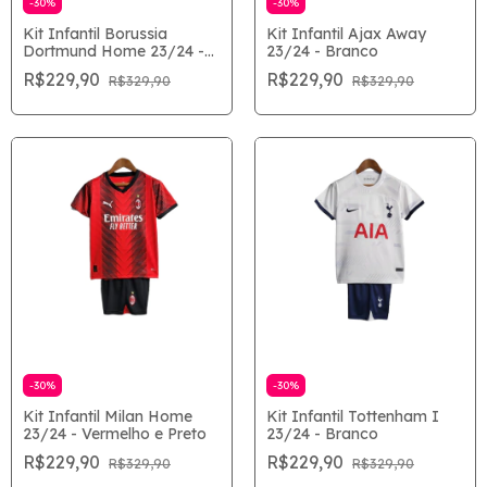
-
30
%
-
30
%
Kit Infantil Borussia
Kit Infantil Ajax Away
Dortmund Home 23/24 -
23/24 - Branco
Amarelo e Preto
R$229,90
R$229,90
R$329,90
R$329,90
-
30
%
-
30
%
Kit Infantil Milan Home
Kit Infantil Tottenham I
23/24 - Vermelho e Preto
23/24 - Branco
R$229,90
R$229,90
R$329,90
R$329,90