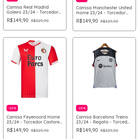
Camisa Real Madrid
Camisa Manchester United
Goleiro 23/24 - Torcedor
Home 23/24 - Torcedor
Masculina - Preto
Masculina - Vermelho
R$149,90
R$149,90
R$329,90
R$329,90
-
55
%
-
55
%
Camisa Feyenoord Home
Camisa Barcelona Treino
23/24 - Torcedor Castore
23/24 - Regata - Torcedor
Masculina - Branco e
Masculina - Cinza
R$149,90
R$149,90
R$329,90
R$329,90
Vermelho