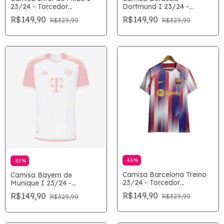
Dortmund I 23/24 -
23/24 - Torcedor
Torcedor Masculina -
Masculina - Azul
R$149,90
R$149,90
R$329,90
R$329,90
Amarelo
-
55
%
-
55
%
Camisa Barcelona Treino
Camisa Bayern de
23/24 - Torcedor
Munique I 23/24 -
Masculina - Branco
Torcedor Masculina -
R$149,90
R$149,90
R$329,90
R$329,90
Branco