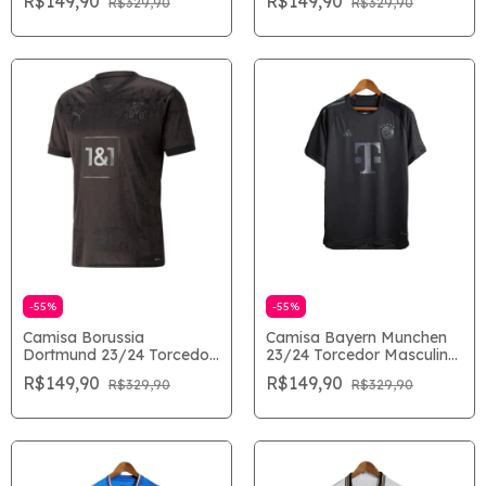
R$149,90
R$149,90
R$329,90
R$329,90
-
55
%
-
55
%
Camisa Borussia
Camisa Bayern Munchen
Dortmund 23/24 Torcedor
23/24 Torcedor Masculina
Masculina - Preto
- Preto
R$149,90
R$149,90
R$329,90
R$329,90