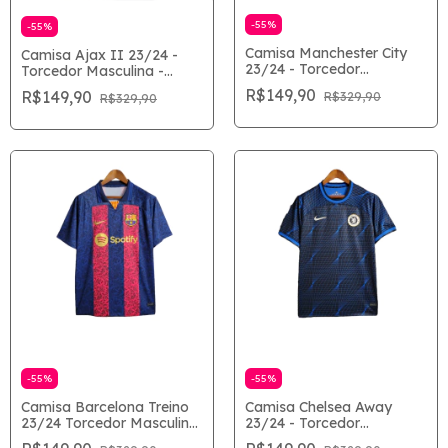
-
55
%
-
55
%
Camisa Manchester City
Camisa Ajax II 23/24 -
23/24 - Torcedor
Torcedor Masculina -
Masculina - Preto
Branco
R$149,90
R$149,90
R$329,90
R$329,90
-
55
%
-
55
%
Camisa Barcelona Treino
Camisa Chelsea Away
23/24 Torcedor Masculina
23/24 - Torcedor
- Azul e Grená
Masculina - Azul