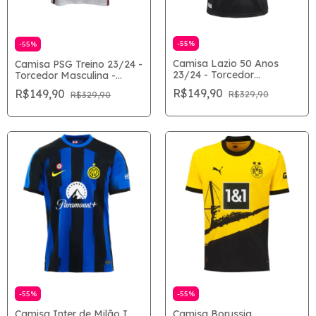
-
55
%
-
55
%
Camisa Lazio 50 Anos
Camisa PSG Treino 23/24 -
23/24 - Torcedor
Torcedor Masculina -
Masculina - Preto
Branco
R$149,90
R$149,90
R$329,90
R$329,90
-
55
%
-
55
%
Camisa Borussia
Camisa Inter de Milão I