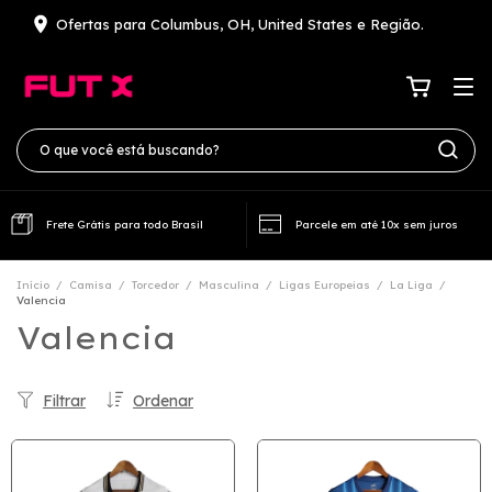
Ofertas para Columbus, OH, United States e Região.
Frete Grátis para todo Brasil
Parcele em até 10x sem juros
Início
/
Camisa
/
Torcedor
/
Masculina
/
Ligas Europeias
/
La Liga
/
Valencia
Valencia
Filtrar
Ordenar